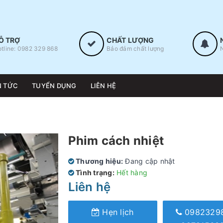
Ỗ TRỢ
CHẤT LƯỢNG
tline: 0982 329 868
Bảo đảm chất lượng
N TỨC
TUYỂN DỤNG
LIÊN HỆ
Phim cách nhiệt
Thương hiệu:
Đang cập nhật
Tình trạng:
Hết hàng
Liên hệ
Hẹn lịch
0982329