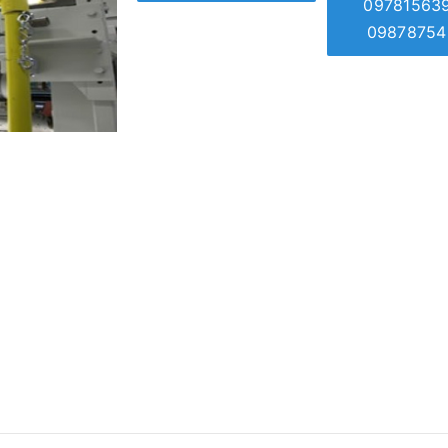
09781563
09878754