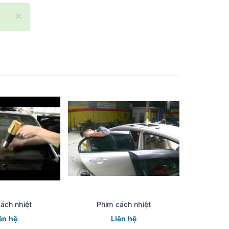
×
ách nhiệt
Phim cách nhiệt
Phi
ên hệ
Liên hệ