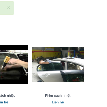
×
ách nhiệt
Phim cách nhiệt
Phi
ên hệ
Liên hệ