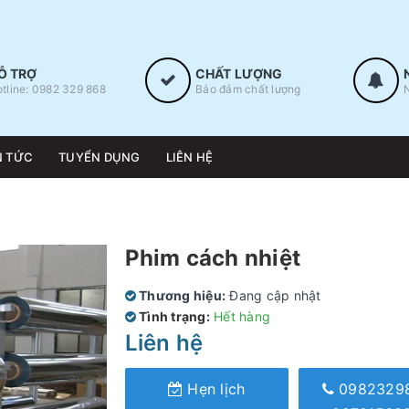
Ỗ TRỢ
CHẤT LƯỢNG
tline: 0982 329 868
Bảo đảm chất lượng
N TỨC
TUYỂN DỤNG
LIÊN HỆ
Phim cách nhiệt
Thương hiệu:
Đang cập nhật
Tình trạng:
Hết hàng
Liên hệ
Hẹn lịch
0982329