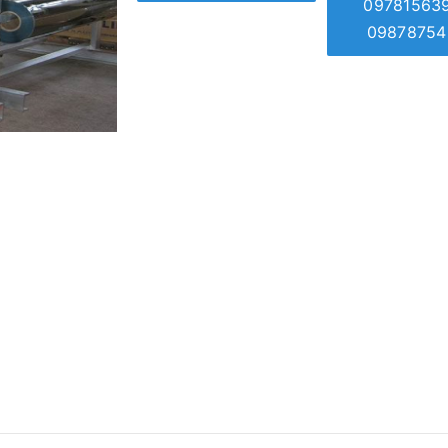
09781563
09878754