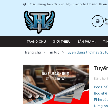
Chào mừng bạn đến với Nội thất ô tô Hoàng Thiên
H
Ho
TRANG CHỦ
GIỚI THIỆU
SẢN PHẨM
TI
Trang chủ
Tin tức
Tuyển dụng thợ may 201
Tuyể
Đăng bởi
Bọc Ghế 
Bọc ghế 
Phim các
Đừng bỏ 