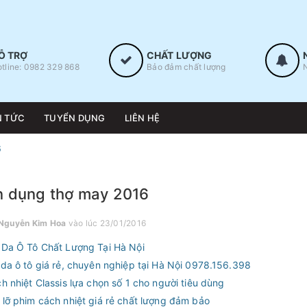
Ỗ TRỢ
CHẤT LƯỢNG
tline: 0982 329 868
Bảo đảm chất lượng
N TỨC
TUYỂN DỤNG
LIÊN HỆ
6
n dụng thợ may 2016
Nguyễn Kim Hoa
vào lúc 23/01/2016
Da Ô Tô Chất Lượng Tại Hà Nội
da ô tô giá rẻ, chuyên nghiệp tại Hà Nội 0978.156.398
h nhiệt Classis lựa chọn số 1 cho người tiêu dùng
lỡ phim cách nhiệt giá rẻ chất lượng đảm bảo