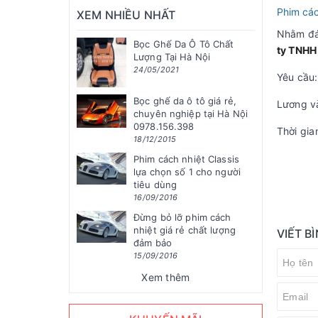
Phim các
XEM NHIỀU NHẤT
Nhằm đá
Bọc Ghế Da Ô Tô Chất
ty TNHH 
Lượng Tại Hà Nội
24/05/2021
Yêu cầu:
Bọc ghế da ô tô giá rẻ,
Lương và
chuyên nghiệp tại Hà Nội
0978.156.398
Thời gia
18/12/2015
Phim cách nhiệt Classis
lựa chọn số 1 cho người
tiêu dùng
16/09/2016
Đừng bỏ lỡ phim cách
nhiệt giá rẻ chất lượng
VIẾT B
đảm bảo
15/09/2016
Xem thêm