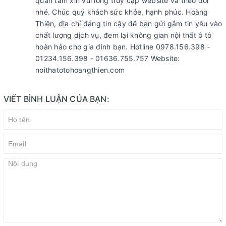
quan tâm xin vui lòng truy cập website và theo dõi
nhé. Chúc quý khách sức khỏe, hạnh phúc. Hoàng
Thiên, địa chỉ đáng tin cậy để bạn gửi gắm tin yêu vào
chất lượng dịch vụ, đem lại không gian nội thất ô tô
hoàn hảo cho gia đình bạn. Hotline 0978.156.398 -
01234.156.398 - 01636.755.757 Website:
noithatotohoangthien.com
VIẾT BÌNH LUẬN CỦA BẠN: