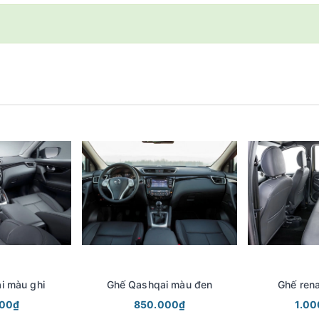
i màu ghi
Ghế Qashqai màu đen
Ghế rena
000₫
850.000₫
1.0