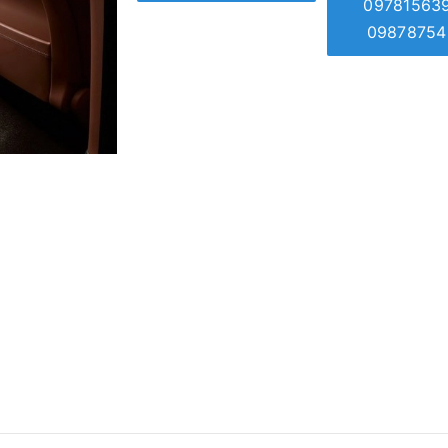
09781563
09878754