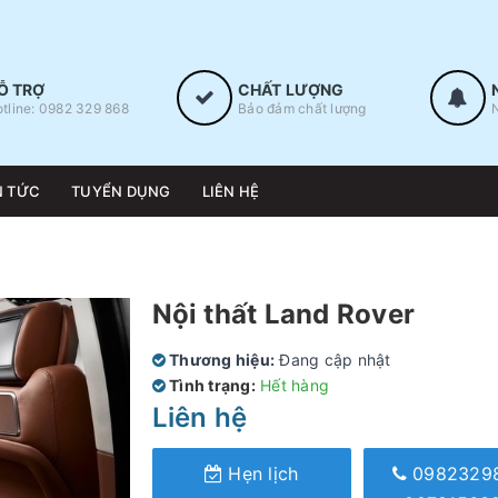
Ỗ TRỢ
CHẤT LƯỢNG
tline: 0982 329 868
Bảo đảm chất lượng
N TỨC
TUYỂN DỤNG
LIÊN HỆ
Nội thất Land Rover
Thương hiệu:
Đang cập nhật
Tình trạng:
Hết hàng
Liên hệ
Hẹn lịch
0982329