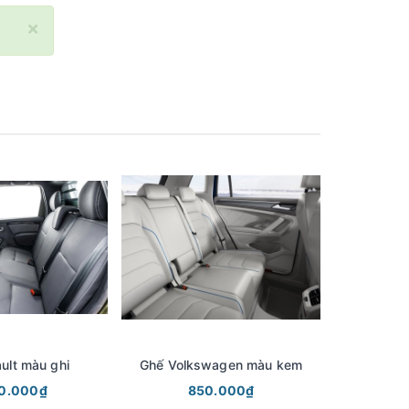
×
ult màu ghi
Ghế Volkswagen màu kem
Ghế Vol
00.000₫
850.000₫