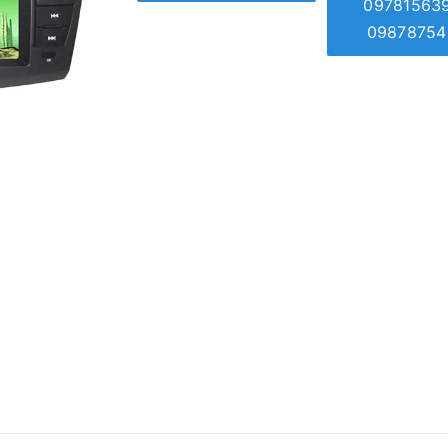
09781563
09878754