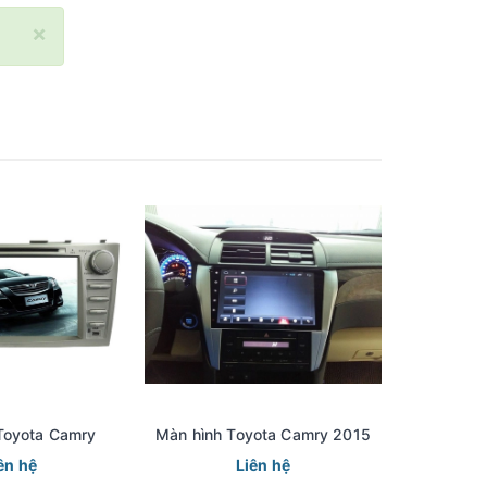
×
Toyota Camry
Màn hình Toyota Camry 2015
TO
ên hệ
Liên hệ