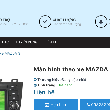
Ỗ TRỢ
CHẤT LƯỢNG
tline: 0982 329 868
Bảo đảm chất lượng
N TỨC
TUYỂN DỤNG
LIÊN HỆ
 xe MAZDA 3
Màn hình theo xe MAZDA
Thương hiệu:
Đang cập nhật
Tình trạng:
Hết hàng
Liên hệ
Hẹn lịch
0982329