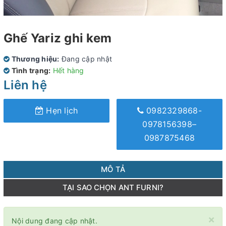
Ghế Yariz ghi kem
Thương hiệu:
Đang cập nhật
Tình trạng:
Hết hàng
Liên hệ
Hẹn lịch
0982329868-
0978156398–
0987875468
MÔ TẢ
TẠI SAO CHỌN ANT FURNI?
×
Nội dung đang cập nhật.