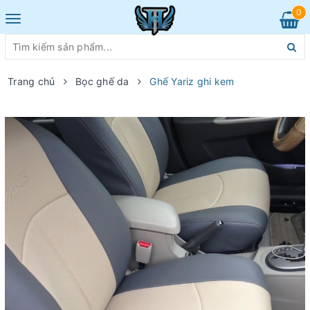
0
Toggle
navigation
Trang chủ
Bọc ghế da
Ghế Yariz ghi kem