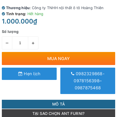
Thương hiệu:
Công ty TNHH nội thất ô tô Hoàng Thiên
Tình trạng:
Hết hàng
1.000.000₫
Số lượng
–
+
MUA NGAY
Hẹn lịch
0982329868-
0978156398–
0987875468
MÔ TẢ
TẠI SAO CHỌN ANT FURNI?