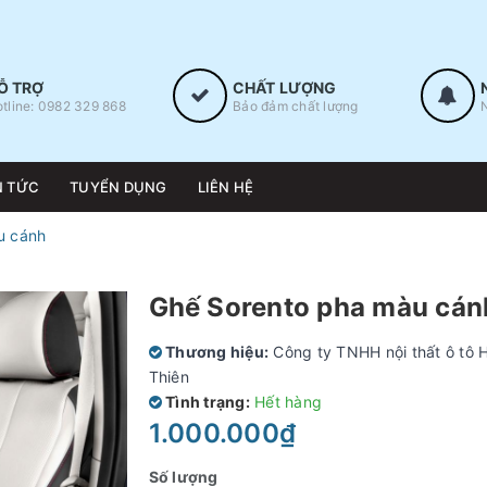
Ỗ TRỢ
CHẤT LƯỢNG
tline: 0982 329 868
Bảo đảm chất lượng
N TỨC
TUYỂN DỤNG
LIÊN HỆ
u cánh
Ghế Sorento pha màu cán
Thương hiệu:
Công ty TNHH nội thất ô tô 
Thiên
Tình trạng:
Hết hàng
1.000.000₫
Số lượng