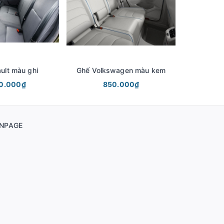
ult màu ghi
Ghế Volkswagen màu kem
Ghế Vol
00.000₫
850.000₫
NPAGE