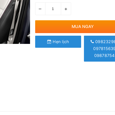
–
+
MUA NGAY
Hẹn lịch
0982329
09781563
09878754