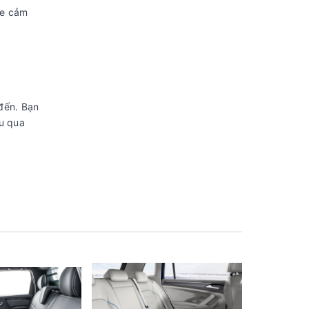
 xe cảm
đến. Bạn
u qua