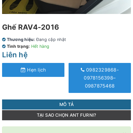
Ghế RAV4-2016
Thương hiệu:
Đang cập nhật
Tình trạng:
Hết hàng
Liên hệ
Hẹn lịch
0982329868-
0978156398–
0987875468
MÔ TẢ
TẠI SAO CHỌN ANT FURNI?