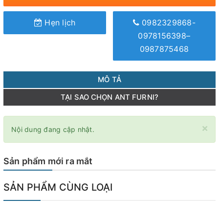
Hẹn lịch
0982329868-
0978156398–
0987875468
MÔ TẢ
TẠI SAO CHỌN ANT FURNI?
×
Nội dung đang cập nhật.
Sản phẩm mới ra mắt
SẢN PHẨM CÙNG LOẠI