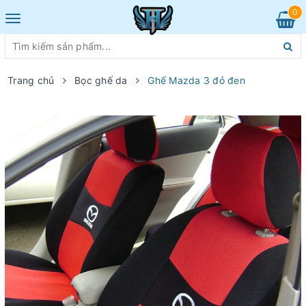
0
Toggle
navigation
Trang chủ
Bọc ghế da
Ghế Mazda 3 đỏ đen