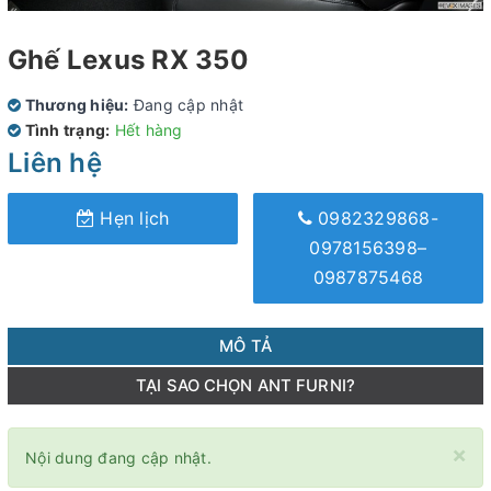
Ghế Lexus RX 350
Thương hiệu:
Đang cập nhật
Tình trạng:
Hết hàng
Liên hệ
Hẹn lịch
0982329868-
0978156398–
0987875468
MÔ TẢ
TẠI SAO CHỌN ANT FURNI?
×
Nội dung đang cập nhật.