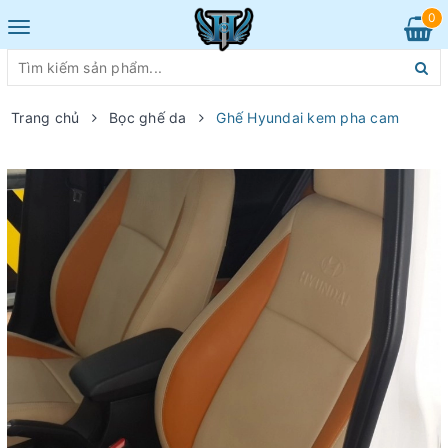
0
Toggle
navigation
Trang chủ
Bọc ghế da
Ghế Hyundai kem pha cam