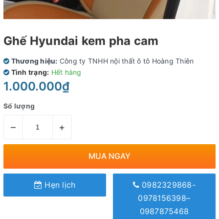
Ghế Hyundai kem pha cam
Thương hiệu:
Công ty TNHH nội thất ô tô Hoàng Thiên
Tình trạng:
Hết hàng
1.000.000₫
Số lượng
–
+
MUA NGAY
Hẹn lịch
0982329868-
0978156398–
0987875468