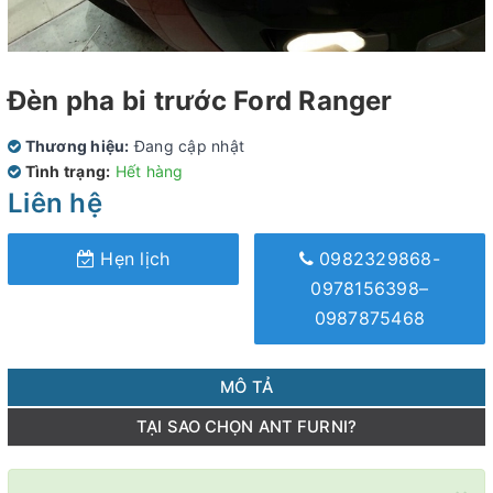
Đèn pha bi trước Ford Ranger
Thương hiệu:
Đang cập nhật
Tình trạng:
Hết hàng
Liên hệ
Hẹn lịch
0982329868-
0978156398–
0987875468
MÔ TẢ
TẠI SAO CHỌN ANT FURNI?