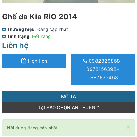
Ghế da Kia RiO 2014
Thương hiệu:
Đang cập nhật
Tình trạng:
Hết hàng
Liên hệ
Hẹn lịch
0982329868-
0978156398–
0987875468
MÔ TẢ
TẠI SAO CHỌN ANT FURNI?
×
Nội dung đang cập nhật.